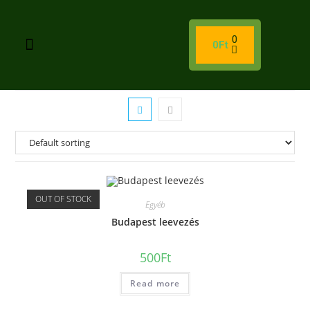
0
0
Ft
OUT OF STOCK
Egyéb
Budapest leevezés
500
Ft
Read more