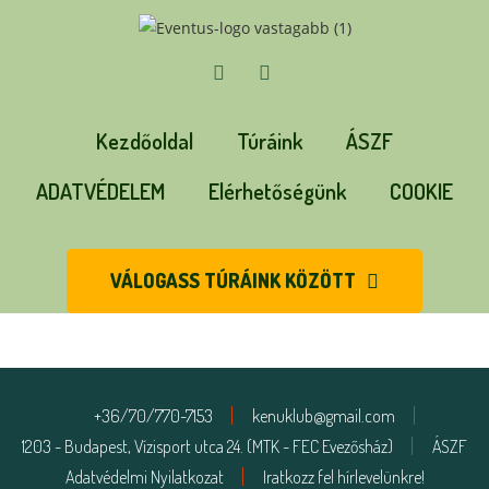
Kezdőoldal
Túráink
ÁSZF
ADATVÉDELEM
Elérhetőségünk
COOKIE
VÁLOGASS TÚRÁINK KÖZÖTT
+36/70/770-7153
kenuklub@gmail.com
1203 - Budapest, Vízisport utca 24. (MTK - FEC Evezősház)
ÁSZF
Adatvédelmi Nyilatkozat
Iratkozz fel hírlevelünkre!