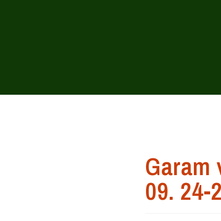
Garam v
09. 24-