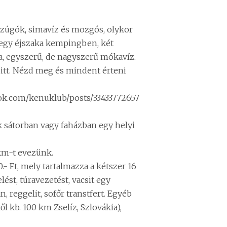
 zúgók, simavíz és mozgós, olykor
, egy éjszaka kempingben, két
a, egyszerű, de nagyszerű mókavíz.
 itt. Nézd meg és mindent érteni
ok.com/kenuklub/posts/33433772657
k sátorban vagy faházban egy helyi
km-t evezünk.
0.- Ft, mely tartalmazza a kétszer 16
lést, túravezetést, vacsit egy
, reggelit, sofőr transtfert. Egyéb
ől kb. 100 km Zselíz, Szlovákia),