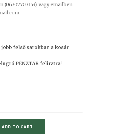
n (06707707153), vagy emailben
ail.com.
a jobb felső sarokban a kosár
elugró PÉNZTÁR feliratra!
ADD TO CART