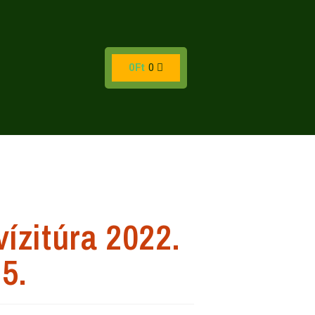
0
Ft
0
ízitúra 2022.
25.