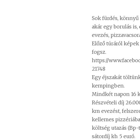
Sok fürdés, könnyű
akár egy borulás is
evezés, pizzavacsor
Előző túráról képek
fogsz.
https://www.facebo
21748
Egy éjszakát töltün
kempingben.
Mindkét napon 16 
Részvételi díj 26.00
km evezést, felszere
kellemes pizzériában
költség utazás (Bp-t
sátordíj kb. 5 euró.