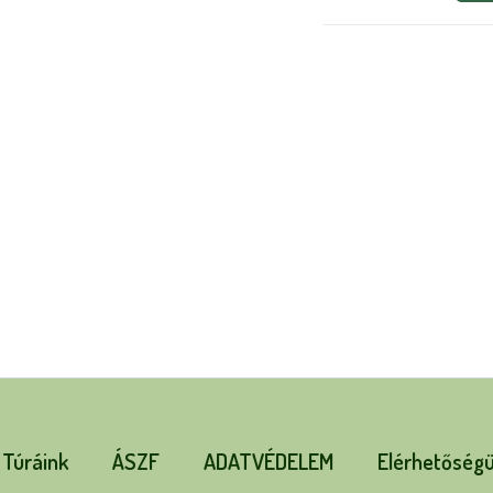
Túráink
ÁSZF
ADATVÉDELEM
Elérhetőség