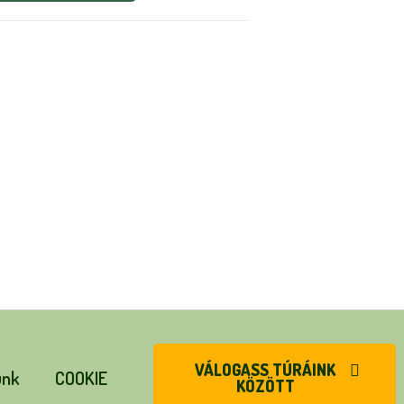
VÁLOGASS TÚRÁINK
ünk
COOKIE
KÖZÖTT