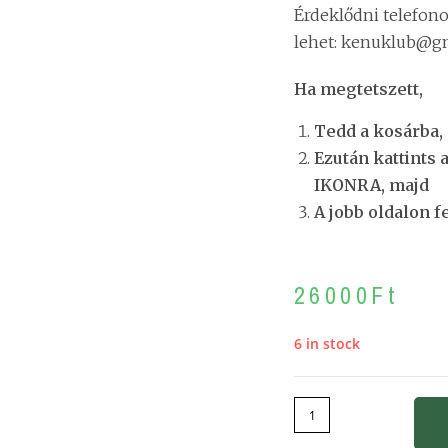
Érdeklődni telefono
lehet: kenuklub@gm
Ha megtetszett,
Tedd a kosárba,
Ezután kattints 
IKONRA, majd
A jobb oldalon f
26000
Ft
6 in stock