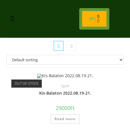
0
0
Ft
OUT OF STOCK
Egyéb
Kis-Balaton 2022.08.19-21.
29000
Ft
Read more