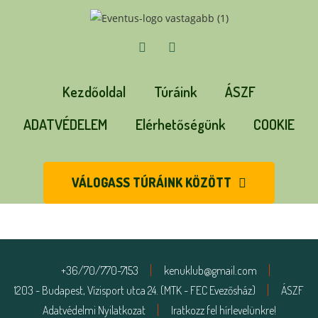
Kezdőoldal
Túráink
ÁSZF
ADATVÉDELEM
Elérhetőségünk
COOKIE
VÁLOGASS TÚRÁINK KÖZÖTT
+36/70/770-7153
kenuklub@gmail.com
1203 - Budapest, Vízisport utca 24. (MTK - FEC Evezősház)
ÁSZF
Adatvédelmi Nyilatkozat
Iratkozz fel hírlevelünkre!