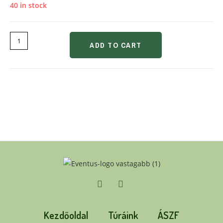
40 in stock
ADD TO CART
Kezdőoldal
Túráink
ÁSZF