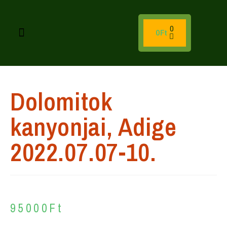
0
0
Ft
Dolomitok
kanyonjai, Adige
2022.07.07-10.
95000
Ft