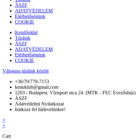
ÁSZF
ADATVÉDELEM
Elérhetőségünk
COOKIE
Kezdőoldal
Túráink
ÁSZF
ADATVÉDELEM
Elérhetőségünk
COOKIE
Válogass túráink között
+36/70/770-7153
kenuklub@gmail.com
1203 - Budapest, Vízisport utca 24. (MTK - FEC Evezősház)
ÁSZF
Adatvédelmi Nyilatkozat
Iratkozz fel hírlevelünkre!
×
×
Cart