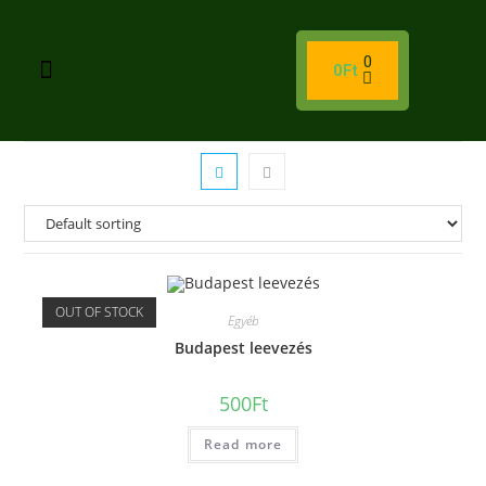
0
0
Ft
OUT OF STOCK
Egyéb
Budapest leevezés
500
Ft
Read more