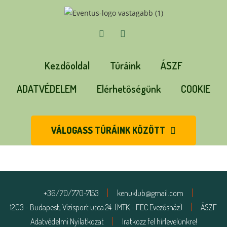
Kezdőoldal
Túráink
ÁSZF
ADATVÉDELEM
Elérhetőségünk
COOKIE
VÁLOGASS TÚRÁINK KÖZÖTT
+36/70/770-7153
kenuklub@gmail.com
1203 - Budapest, Vízisport utca 24. (MTK - FEC Evezősház)
ÁSZF
Adatvédelmi Nyilatkozat
Iratkozz fel hírlevelünkre!