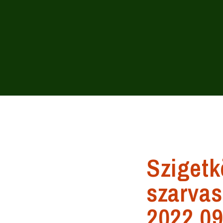
Szigetk
szarva
2022.09