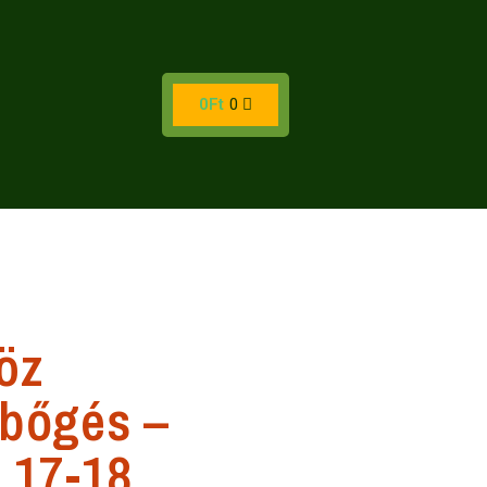
0
Ft
0
öz
sbőgés –
.17-18.