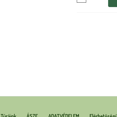
Túráink
ÁSZF
ADATVÉDELEM
Elérhetőség