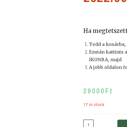
Ha megtetszett
Tedd a kosárba,
Ezután kattints 
IKONRA, majd
A jobb oldalon f
29000
Ft
17 in stock