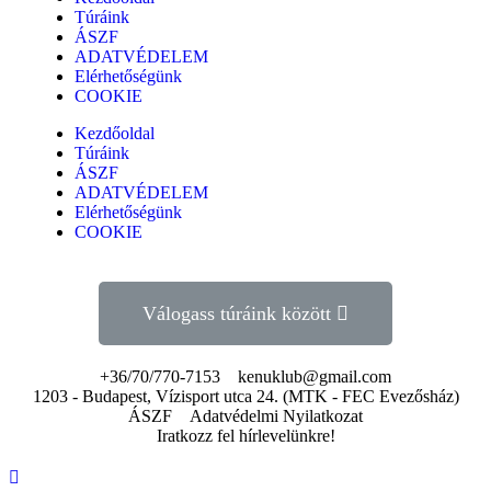
Túráink
ÁSZF
ADATVÉDELEM
Elérhetőségünk
COOKIE
Kezdőoldal
Túráink
ÁSZF
ADATVÉDELEM
Elérhetőségünk
COOKIE
Válogass túráink között
+36/70/770-7153
kenuklub@gmail.com
1203 - Budapest, Vízisport utca 24. (MTK - FEC Evezősház)
ÁSZF
Adatvédelmi Nyilatkozat
Iratkozz fel hírlevelünkre!