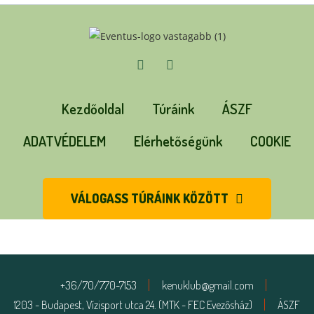
Kezdőoldal
Túráink
ÁSZF
ADATVÉDELEM
Elérhetőségünk
COOKIE
VÁLOGASS TÚRÁINK KÖZÖTT
+36/70/770-7153
kenuklub@gmail.com
1203 - Budapest, Vízisport utca 24. (MTK - FEC Evezősház)
ÁSZF