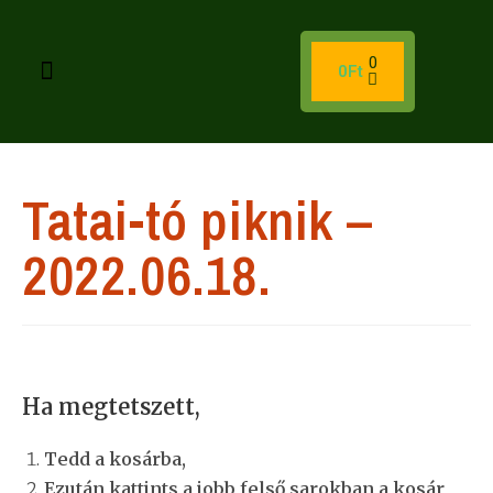
0
0
Ft
Tatai-tó piknik –
2022.06.18.
Ha megtetszett,
Tedd a kosárba,
Ezután kattints a jobb felső sarokban a kosár