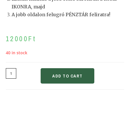
IKONRA, majd
A jobb oldalon felugró PÉNZTÁR feliratra!
12000
Ft
40 in stock
ADD TO CART