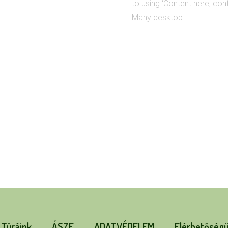
to using ‘Content here, cont
Many desktop
Túráink
ÁSZF
ADATVÉDELEM
Elérhetőség