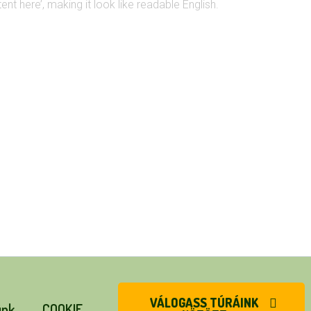
ent here’, making it look like readable English.
VÁLOGASS TÚRÁINK
ünk
COOKIE