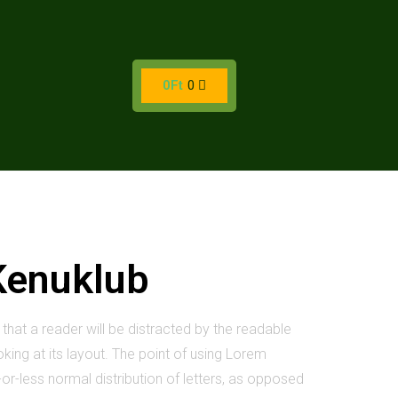
0
Ft
0
Kenuklub
t that a reader will be distracted by the readable
ing at its layout. The point of using Lorem
-or-less normal distribution of letters, as opposed