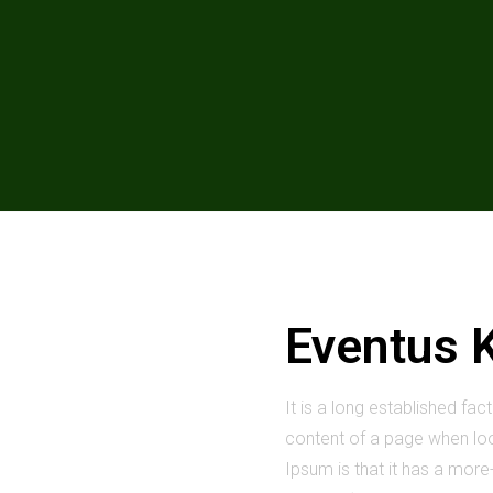
Eventus 
It is a long established fac
content of a page when look
Ipsum is that it has a more